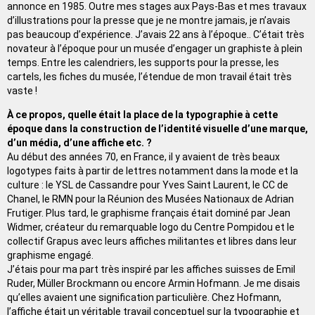
annonce en 1985. Outre mes stages aux Pays-Bas et mes travaux
d’illustrations pour la presse que je ne montre jamais, je n’avais
pas beaucoup d’expérience. J’avais 22 ans à l’époque.. C’était très
novateur à l’époque pour un musée d’engager un graphiste à plein
temps. Entre les calendriers, les supports pour la presse, les
cartels, les fiches du musée, l’étendue de mon travail était très
vaste !
À ce propos, quelle était la place de la typographie à cette
époque dans la construction de l’identité visuelle d’une marque,
d’un média, d’une affiche etc. ?
Au début des années 70, en France, il y avaient de très beaux
logotypes faits à partir de lettres notamment dans la mode et la
culture : le YSL de Cassandre pour Yves Saint Laurent, le CC de
Chanel, le RMN pour la Réunion des Musées Nationaux de Adrian
Frutiger. Plus tard, le graphisme français était dominé par Jean
Widmer, créateur du remarquable logo du Centre Pompidou et le
collectif Grapus avec leurs affiches militantes et libres dans leur
graphisme engagé.
J’étais pour ma part très inspiré par les affiches suisses de Emil
Ruder, Müller Brockmann ou encore Armin Hofmann. Je me disais
qu’elles avaient une signification particulière. Chez Hofmann,
l’affiche était un véritable travail conceptuel sur la typographie et