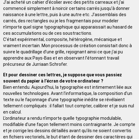
J’ai acheté un cahier d’écolier avec des petits carreaux et j’ai
commencé simplement à noircir certains carrés jusqu’à donner
naissance à une lettre, puis à une autre etc. J’assemblais des
carrés, des rectangles ou je les fragmentais pour modeler
n’importe quel signe typographique qui apparaissait au hasard de
ces accumulations ou de ces soustractions.
C’était expérimental, composite, hétérogène, mécanique et
vraiment incertain. Mon processus de création consistait donc à
suivre le quadrillage d’une grille, rejoignant ainsi ce que j’ai pu
apprendre aux Pays-Bas et en observant l’étonnant travail
précurseur de Jurriaan Schrofer.
Et pour dessiner ces lettres, je suppose que vous passiez
souvent du papier à l’écran de votre ordinateur ?
Bien entendu. Aujourd’hui, la typographie est intimement liée aux
nouvelles technologies. Avant l’informatique, la composition d’un
texte ou le façonnage d’une typographie inédite se révélaient
tellement compliqués : il fallait tout compter, calibrer et je suis nul
en calcul.
L’ordinateur a rendu n’importe quelle typographie modulable,
modifiable d’une façon tellement moins contraignante. Je compte
et je corrige les dessins détaillés avant qu’ils ne soient convertis
en fichiers vectoriels, le but étant de dessiner des caractères qui