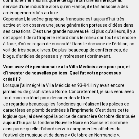
communément admis que le design était une esthétique au
service d’une industrie alors qu’en France, il était associé à des
aménagements liés au luxe.
Cependant, la scène graphique française est aujourd’hui très
active et l’on observe une jeune génération porteuse d’idées dans
ses créations. C’est une grande nouveauté. Ici plus qu’ailleurs, il y a
cet appétit de rattraper le retard dans le milieu car tout est encore
à faire, d’où ce regain de curiosité ! Dans le domaine de l’édition, on
voit de très beaux livres. De plus, beaucoup de conférences, de
blogs, d’articles de presse s’y intéressent dorénavant.
Vous avez été pensionnaire à la Villa Médicis avec pour projet
d’inventer de nouvelles polices. Quel fut votre processus
créatif ?
Lorsque j’ai intégré la Villa Médicis en 93-94, il n’y avait encore
jamais eu de graphistes à Rome. Concrètement, je suis venu avec
tout mon matériel pour dessiner des lettres.
Je regardais beaucoup les fonderies qui réalisent les polices de
caractères en plomb destinées à l’imprimerie. C’est dans cette
logique que j’ai développé la police de caractère Octobre distribuée
aujourd’hui par la fonderie Nouvelle Noire en Suisse et nommée
ainsi parce qu’elle d’abord servi à composer les affiches du
festival de musique et de danse « Octobre en Normandie ».